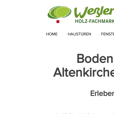
HOME
HAUSTÜREN
FENST
Bodenb
Altenkirc
Erlebe