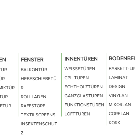
BODENBE
INNENTÜREN
EN
FENSTER
PARKETT-L
WEISSETÜREN
TÜR
BALKONTÜR
LAMINAT
CPL-TÜR
EN
ÜR
HEBESCHIEBETÜ
DESIGN
ECHTHOLZTÜREN
MIKTÜR
R
VINYL
AN
GANZGLASTÜR
EN
TÜR
ROLLLADEN
MIKORLAN
FUNKTIONSTÜR
EN
FTÜR
RAFFSTORE
CORELAN
LOFTTÜREN
TEXTILSCREENS
KORK
INSEKTENSCHUT
Z