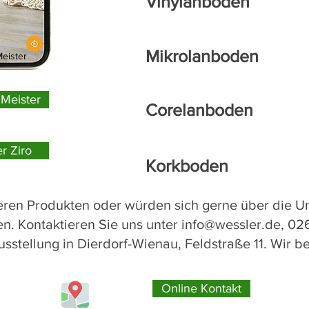
Vinylanboden
Mikrolanboden
Meister
Meister
Corelanboden
r Ziro
Korkboden
eren Produkten oder würden sich gerne über die Un
n. Kontaktieren Sie uns unter
info@wessler.de
, 02
Ausstellung in Dierdorf-Wienau, Feldstraße
11.
Wir be
Online Kontakt