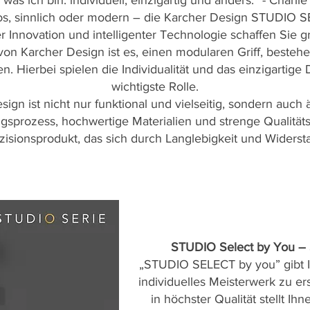
 was ich bin: individuell, einzigartig und anders.“ - Charli
tlos, sinnlich oder modern – die Karcher Design STUDIO S
r Innovation und intelligenter Technologie schaffen Sie g
 von Karcher Design ist es, einen modularen Griff, besteh
Hierbei spielen die Individualität und das einzigartige D
wichtigste Rolle.
ign ist nicht nur funktional und vielseitig, sondern auch 
ngsprozess, hochwertige Materialien und strenge Qualitä
zisionsprodukt, das sich durch Langlebigkeit und Widerst
STUDIO Select by You – S
„STUDIO SELECT by you” gibt Ih
individuelles Meisterwerk zu er
in höchster Qualität stellt I