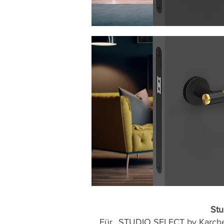
Stu
Für „STUDIO SELECT by Karcher