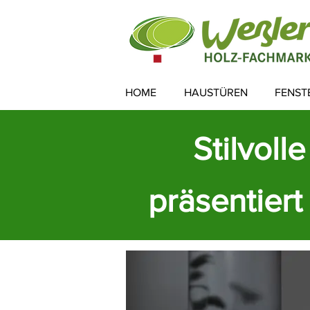
HOME
HAUSTÜREN
FENST
Stilvoll
präsentier