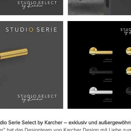
dio Serie Select by Karcher – exklusiv und außergewöhn
” hat das Designteam von Karcher Design mit Liebe zu