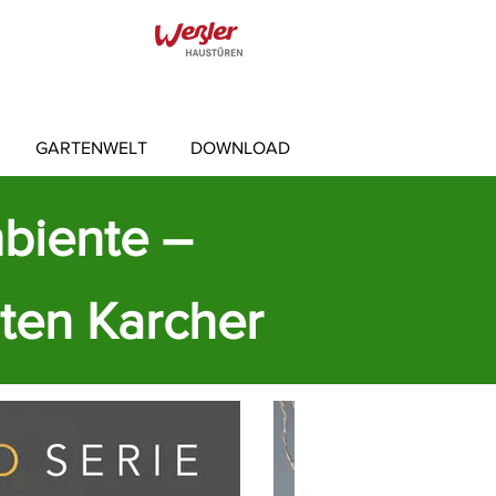
GARTENWELT
DOWNLOAD
mbiente –
nten Karcher