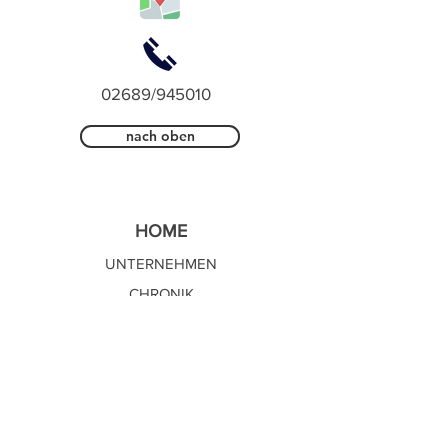
02689/945010
nach oben
HOME
UNTERNEHMEN
CHRONIK
DIENSTLEISTUNGEN
NACHHALTIGKEIT
RENOVIERUNGSZUSCHUSS
KARRIERE
SOZIA
LES ENGAGEMENT